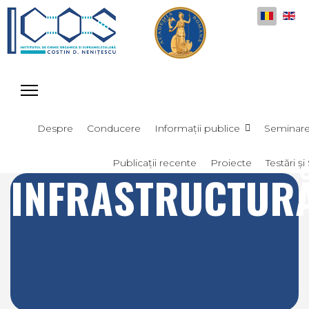
Selectați
Despre
Conducere
Informații publice
Seminar
Publicații recente
Proiecte
Testări și 
INFRASTRUCTUR