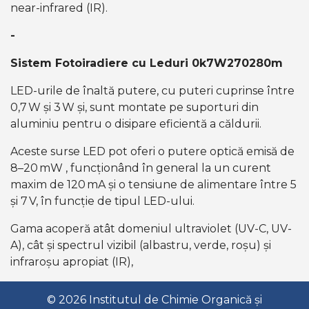
near-infrared (IR).
-
Sistem Fotoiradiere cu Leduri 0k7W270280m
LED-urile de înaltă putere, cu puteri cuprinse între
0,7 W și 3 W și, sunt montate pe suporturi din
aluminiu pentru o disipare eficientă a căldurii.
Aceste surse LED pot oferi o putere optică emisă de
8–20 mW , funcționând în general la un curent
maxim de 120 mA și o tensiune de alimentare între 5
și 7 V, în funcție de tipul LED-ului.
Gama acoperă atât domeniul ultraviolet (UV-C, UV-
A), cât și spectrul vizibil (albastru, verde, roșu) și
infraroșu apropiat (IR),
© 2026 Institutul de Chimie Organică și