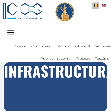
Selectați
Despre
Conducere
Informații publice
Seminar
Publicații recente
Proiecte
Testări și 
INFRASTRUCTUR