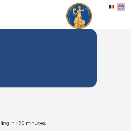
Select y
oling in ~20 minutes.