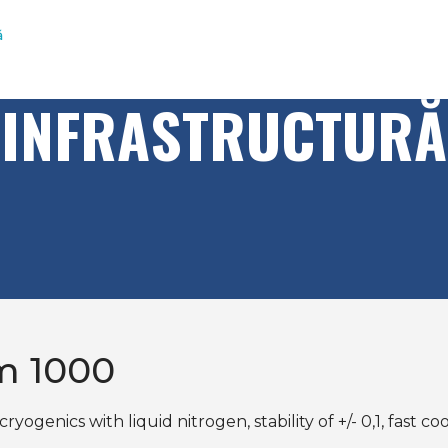
ă
INFRASTRUCTURĂ
m 1000
genics with liquid nitrogen, stability of +/- 0,1, fast co