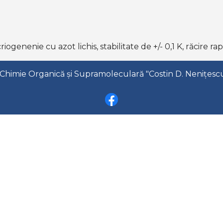
ogenenie cu azot lichis, stabilitate de +/- 0,1 K, răcire r
Chimie Organică și Supramoleculară "Costin D. Nenițescu"