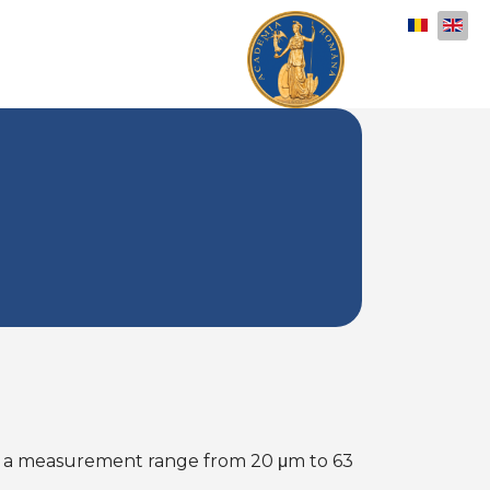
Select y
and a measurement range from 20 μm to 63